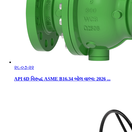
૨૬-૦૭-૨૨
API 6D વિરુદ્ધ ASME B16.34 બોલ વાલ્વ: 2026 ...