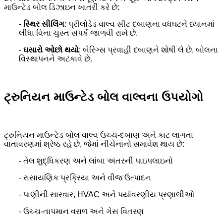
માઉન્ટેડ બોલ ડિઝાઇન ખાતરી કરે છે:
-
સ્થિર સીલિંગ
: પ્રીલોડેડ વાલ્વ સીટ દબાણના વધઘટને ધ્યાનમાં
લીધા વિના ચુસ્ત સંપર્ક જાળવી રાખે છે.
-
ઘસારો ઓછો થયો
: બેરિંગ્સ પ્રવાહી દબાણને શોષી લે છે, બોલના
વિસ્થાપનને અટકાવે છે.
ટ્રુનિયન માઉન્ટેડ બોલ વાલ્વના ઉપયોગો
ટ્રુનિયન માઉન્ટેડ બોલ વાલ્વ ઉચ્ચ-દબાણ અને કાટ લાગતા
વાતાવરણમાં શ્રેષ્ઠ રહે છે, જેમાં નીચેનાનો સમાવેશ થાય છે:
- તેલ શુદ્ધિકરણ અને લાંબા અંતરની પાઇપલાઇનો
- રાસાયણિક પ્રક્રિયા અને વીજ ઉત્પાદન
- પાણીની સારવાર, HVAC અને પર્યાવરણીય પ્રણાલીઓ
- ઉચ્ચ-તાપમાન વરાળ અને ગેસ વિતરણ