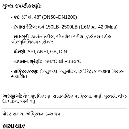
મુખ્ય સ્પષ્ટીકરણો:
-
કદ
: ½” થી 48″ (DN50–DN1200)
-
દબાણ રેટિંગ
: વર્ગ 150LB–2500LB (1.6Mpa–42.0Mpa)
-
સામગ્રી
: કાર્બન સ્ટીલ, સ્ટેનલેસ સ્ટીલ, ડુપ્લેક્સ સ્ટીલ,
એલ્યુમિનિયમ બ્રોન્ઝ
-
ધોરણો
: API, ANSI, GB, DIN
-
તાપમાન શ્રેણી
: -૧૯૬°C થી +૫૫૦°C
-
સક્રિયકરણ
: મેન્યુઅલ, ન્યુમેટિક, ઇલેક્ટ્રિક અથવા ગિયર-
સંચાલિત
અરજીઓ
: તેલ શુદ્ધિકરણ, રાસાયણિક પ્રક્રિયા, પાણી પુરવઠો, વીજ
ઉત્પાદન, અને વધુ.
પોસ્ટ સમય: એપ્રિલ-૦૩-૨૦૨૫
સમાચાર