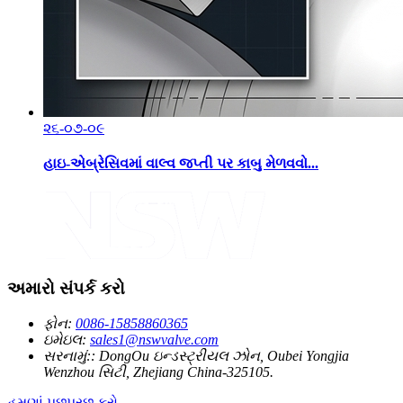
૨૬-૦૭-૦૯
હાઇ-એબ્રેસિવમાં વાલ્વ જપ્તી પર કાબુ મેળવવો...
અમારો સંપર્ક કરો
ફોન:
0086-15858860365
ઇમેઇલ:
sales1@nswvalve.com
સરનામું::
DongOu ઇન્ડસ્ટ્રીયલ ઝોન, Oubei Yongjia
Wenzhou સિટી, Zhejiang China-325105.
હમણાં પૂછપરછ કરો