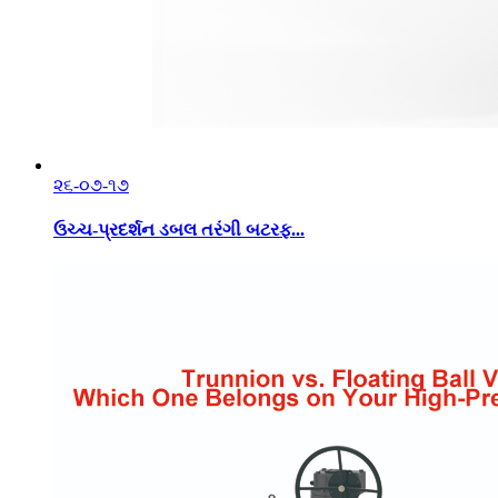
૨૬-૦૭-૧૭
ઉચ્ચ-પ્રદર્શન ડબલ તરંગી બટરફ...