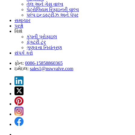
તેલ અને ગેસ વાલ્વ
પેટ્રોલિયમ રિફાઇનરી વાલ્વ
પલ્પ ઇન્ડસ્ટ્રીઝ અને પેપર
સમાચાર
પ્રશ્નો
વિશે
કંપની પ્રોફાઇલ
ફેક્ટરી ટૂર
ગુણવત્તા નિયંત્રણ
સંપર્ક કરો
ફોન:
0086-15858860365
ઇમેઇલ:
sales1@nswvalve.com