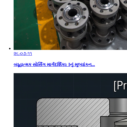
૨૬-૦૭-૧૧
વ્યૂહાત્મક સોર્સિંગ માર્ગદર્શિકા: Iનું મૂલ્યાંકન...