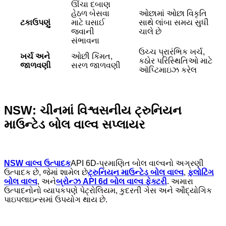
ઊંચા દબાણ
હેઠળ બેસવા
ઓછામાં ઓછા વિકૃતિ
ટકાઉપણું
માટે ઘસાઈ
સાથે લાંબા સમય સુધી
જવાની
ચાલે છે
સંભાવના
ઉચ્ચ પ્રારંભિક ખર્ચ,
ખર્ચ અને
ઓછી કિંમત,
કઠોર પરિસ્થિતિઓ માટે
જાળવણી
સરળ જાળવણી
ઑપ્ટિમાઇઝ કરેલ
NSW: ચીનમાં વિશ્વસનીય ટ્રુનિયન
માઉન્ટેડ બોલ વાલ્વ સપ્લાયર
NSW વાલ્વ ઉત્પાદક
API 6D-પ્રમાણિત બોલ વાલ્વનો અગ્રણી
ઉત્પાદક છે, જેમાં શામેલ છે
ટ્રુનિયન માઉન્ટેડ બોલ વાલ્વ
,
ફ્લોટિંગ
બોલ વાલ્વ
, અને
બ્રોન્ઝ API 6d બોલ વાલ્વ ફેક્ટરી
. અમારા
ઉત્પાદનોનો વ્યાપકપણે પેટ્રોલિયમ, કુદરતી ગેસ અને ઔદ્યોગિક
પાઇપલાઇન્સમાં ઉપયોગ થાય છે.