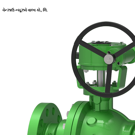
વેન્ઝાઉ ન્યૂઝવે વાલ્વ કો., લિ.