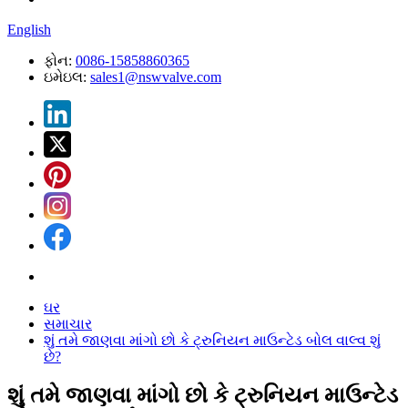
English
ફોન:
0086-15858860365
ઇમેઇલ:
sales1@nswvalve.com
ઘર
સમાચાર
શું તમે જાણવા માંગો છો કે ટ્રુનિયન માઉન્ટેડ બોલ વાલ્વ શું
છે?
શું તમે જાણવા માંગો છો કે ટ્રુનિયન માઉન્ટેડ