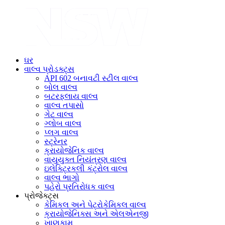
ઘર
વાલ્વ પ્રોડક્ટ્સ
API 602 બનાવટી સ્ટીલ વાલ્વ
બોલ વાલ્વ
બટરફ્લાય વાલ્વ
વાલ્વ તપાસો
ગેટ વાલ્વ
ગ્લોબ વાલ્વ
પ્લગ વાલ્વ
સ્ટ્રેનર
ક્રાયોજેનિક વાલ્વ
વાયુયુક્ત નિયંત્રણ વાલ્વ
ઇલેક્ટ્રિકલી કંટ્રોલ વાલ્વ
વાલ્વ ભાગો
પહેરો પ્રતિરોધક વાલ્વ
પ્રોજેક્ટ્સ
કેમિકલ અને પેટ્રોકેમિકલ વાલ્વ
ક્રાયોજેનિક્સ અને એલએનજી
ખાણકામ