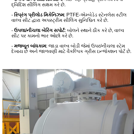
દ્વિદિશ સીલિંગ સક્ષમ કરે છે.
-
સ્પ્રિંગ પ્રીલોડ મિકેનિઝમ
: PTFE-એમ્બેડેડ સ્ટેનલેસ સ્ટીલ
વાલ્વ સીટ દ્વારા અપસ્ટ્રીમ સીલિંગ સુનિશ્ચિત કરે છે.
-
ઉપલા/નીચલા બેરિંગ સપોર્ટ
: બોલને સ્થાને ઠીક કરે છે, વાલ્વ
સીટ પર કામનો ભાર ઓછો કરે છે.
-
મજબૂત બાંધકામ
: જાડા વાલ્વ બોડી જેમાં ઉપર/નીચલા સ્ટેમ
દેખાય છે અને જાળવણી માટે વૈકલ્પિક ગ્રીસ ઇન્જેક્શન પોર્ટ છે.