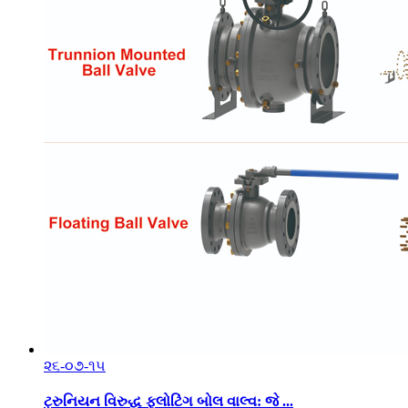
૨૬-૦૭-૧૫
ટ્રુનિયન વિરુદ્ધ ફ્લોટિંગ બોલ વાલ્વ: જે ...