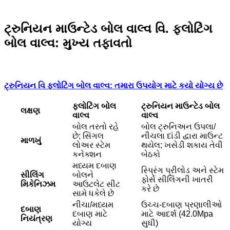
ટ્રુનિયન માઉન્ટેડ
બોલ વાલ્વ વિ. ફ્લોટિંગ
બોલ વાલ્વ: મુખ્ય તફાવતો
ટ્રુનિયન વિ ફ્લોટિંગ બોલ વાલ્વ: તમારા ઉપયોગ માટે કયો યોગ્ય છે
ફ્લોટિંગ બોલ
ટ્રુનિયન માઉન્ટેડ બોલ
લક્ષણ
વાલ્વ
વાલ્વ
બોલ તરતો રહે
બોલ ટ્રુનિઅન ઉપલા/
છે; સિંગલ
નીચલા દાંડી દ્વારા માઉન્ટ
માળખું
લોઅર સ્ટેમ
થયેલ; ખસેડી શકાય તેવી
કનેક્શન
બેઠકો
મધ્યમ દબાણ
સ્પ્રિંગ પ્રીલોડ અને સ્ટેમ
સીલિંગ
બોલને
ફોર્સ સીલિંગની ખાતરી
મિકેનિઝમ
આઉટલેટ સીટ
કરે છે
સામે ધકેલે છે
નીચા/મધ્યમ
ઉચ્ચ-દબાણ પ્રણાલીઓ
દબાણ
દબાણ માટે
માટે આદર્શ (42.0Mpa
નિયંત્રણ
યોગ્ય
સુધી)