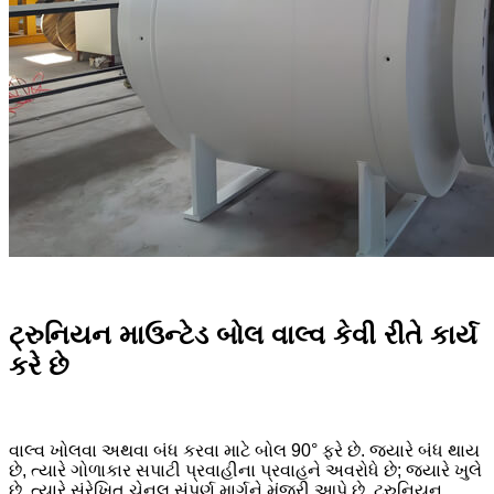
ટ્રુનિયન માઉન્ટેડ બોલ વાલ્વ કેવી રીતે કાર્ય
કરે છે
વાલ્વ ખોલવા અથવા બંધ કરવા માટે બોલ 90° ફરે છે. જ્યારે બંધ થાય
છે, ત્યારે ગોળાકાર સપાટી પ્રવાહીના પ્રવાહને અવરોધે છે; જ્યારે ખુલે
છે, ત્યારે સંરેખિત ચેનલ સંપૂર્ણ માર્ગને મંજૂરી આપે છે. ટ્રુનિયન