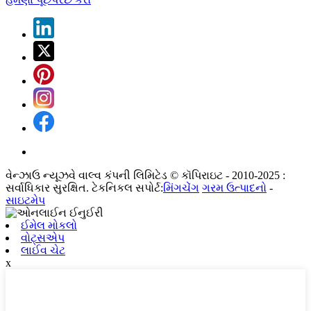
વેન્ઝાઉ ન્યૂઝવે વાલ્વ કંપની લિમિટેડ © કૉપિરાઇટ - 2010-2025 :
સર્વાધિકાર સુરક્ષિત. ટેકનિકલ સપોર્ટ:
મિંગચેંગ
ગરમ ઉત્પાદનો
-
સાઇટમેપ
ઈમેલ મોકલો
વોટ્સએપ
લાઈવ ચેટ
x