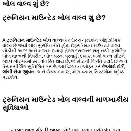
બોલ વાલ્વ શું છે?
ટ્રુનિયન માઉન્ટેડ બોલ વાલ્વ શું છે?
A
ટ્રુનિયન માઉન્ટેડ
બોલ વાલ્વ
એક ઉચ્ચ-પ્રદર્શન ઔદ્યોગિક
વાલ્વ છે જ્યાં બોલ સુરક્ષિત રીતે હોય છે
ટ્રુનિયન માઉન્ટેડ
વાલ્વ
બોડીની અંદર અને મધ્યમ દબાણ હેઠળ સ્થળાંતર થતું નથી. ફ્લોટિંગ
બોલ વાલ્વથી વિપરીત, બોલ પરના પ્રવાહી દબાણ બળો વાલ્વ સીટને
બદલે બેરિંગ્સમાં સ્થાનાંતરિત થાય છે, જે સીટની વિકૃતિ ઘટાડે છે અને
સ્થિર સીલિંગ સુનિશ્ચિત કરે છે. આ ડિઝાઇન ઓફર કરે છે
ઓછો ટોર્ક
,
લાંબી સેવા જીવન
, અને ઉચ્ચ-દબાણ, મોટા-વ્યાસ સિસ્ટમોમાં શ્રેષ્ઠ
પ્રદર્શન.
ટ્રુનિયન માઉન્ટેડ બોલ વાલ્વની માળખાકીય
સુવિધાઓ
-
ડબલ વાલ્વ સીટ ડિઝાઇન
: કોઈ પણ પ્રવાહ પ્રતિબંધ વિના