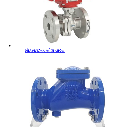
મોટરાઇઝ્ડ બોલ વાલ્વ