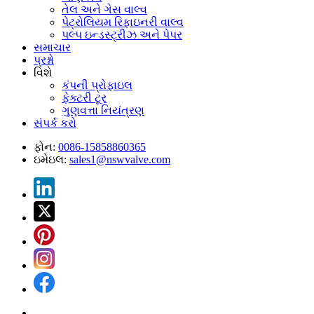
તેલ અને ગેસ વાલ્વ
પેટ્રોલિયમ રિફાઇનરી વાલ્વ
પલ્પ ઇન્ડસ્ટ્રીઝ અને પેપર
સમાચાર
પ્રશ્નો
વિશે
કંપની પ્રોફાઇલ
ફેક્ટરી ટૂર
ગુણવત્તા નિયંત્રણ
સંપર્ક કરો
ફોન:
0086-15858860365
ઇમેઇલ:
sales1@nswvalve.com