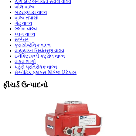
API 602 બનાવટી સ્ટીલ વાલ્વ
બોલ વાલ્વ
બટરફ્લાય વાલ્વ
વાલ્વ તપાસો
ગેટ વાલ્વ
ગ્લોબ વાલ્વ
પ્લગ વાલ્વ
સ્ટ્રેનર
ક્રાયોજેનિક વાલ્વ
વાયુયુક્ત નિયંત્રણ વાલ્વ
ઇલેક્ટ્રિકલી કંટ્રોલ વાલ્વ
વાલ્વ ભાગો
પહેરો પ્રતિરોધક વાલ્વ
મેગ્નેટિક ફ્લક્સ લિકેજ ડિટેક્ટર
ફીચર્ડ ઉત્પાદનો