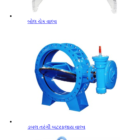
બોલ ચેક વાલ્વ
ડબલ તરંગી બટરફ્લાય વાલ્વ