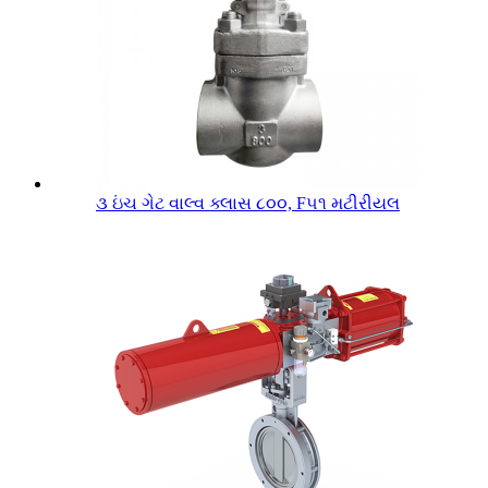
૩ ઇંચ ગેટ વાલ્વ ક્લાસ ૮૦૦, F૫૧ મટીરીયલ