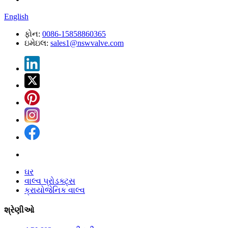
English
ફોન:
0086-15858860365
ઇમેઇલ:
sales1@nswvalve.com
ઘર
વાલ્વ પ્રોડક્ટ્સ
ક્રાયોજેનિક વાલ્વ
શ્રેણીઓ