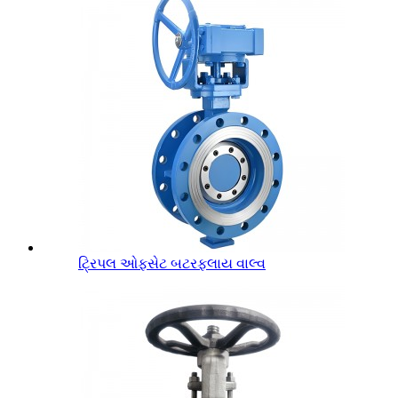
ટ્રિપલ ઓફસેટ બટરફ્લાય વાલ્વ