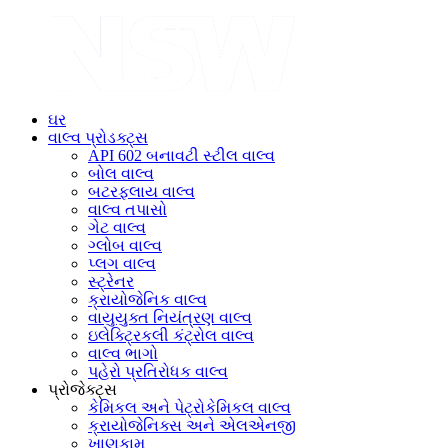
ઘર
વાલ્વ પ્રોડક્ટ્સ
API 602 બનાવટી સ્ટીલ વાલ્વ
બોલ વાલ્વ
બટરફ્લાય વાલ્વ
વાલ્વ તપાસો
ગેટ વાલ્વ
ગ્લોબ વાલ્વ
પ્લગ વાલ્વ
સ્ટ્રેનર
ક્રાયોજેનિક વાલ્વ
વાયુયુક્ત નિયંત્રણ વાલ્વ
ઇલેક્ટ્રિકલી કંટ્રોલ વાલ્વ
વાલ્વ ભાગો
પહેરો પ્રતિરોધક વાલ્વ
પ્રોજેક્ટ્સ
કેમિકલ અને પેટ્રોકેમિકલ વાલ્વ
ક્રાયોજેનિક્સ અને એલએનજી
ખાણકામ