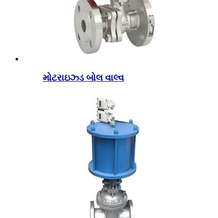
મોટરાઇઝ્ડ બોલ વાલ્વ