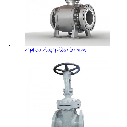
ન્યુમેટિક એક્ટ્યુએટેડ બોલ વાલ્વ