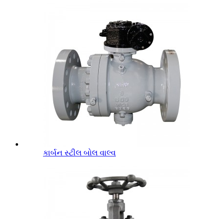
કાર્બન સ્ટીલ બોલ વાલ્વ