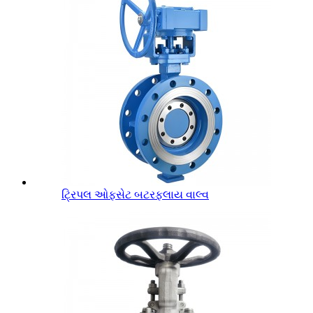
ટ્રિપલ ઓફસેટ બટરફ્લાય વાલ્વ