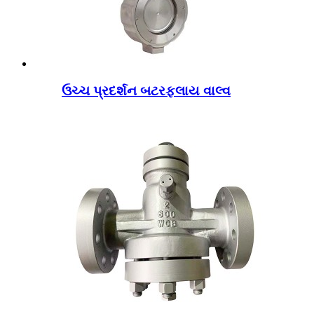
ઉચ્ચ પ્રદર્શન બટરફ્લાય વાલ્વ