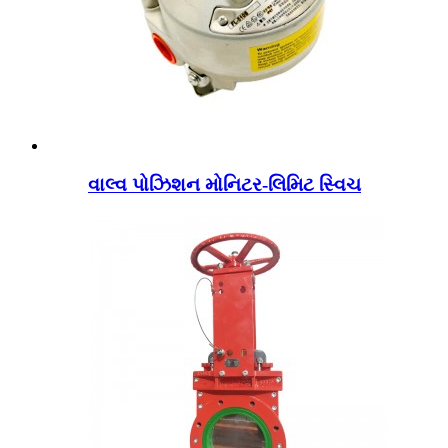
વાલ્વ પોઝિશન મોનિટર-લિમિટ સ્વિચ