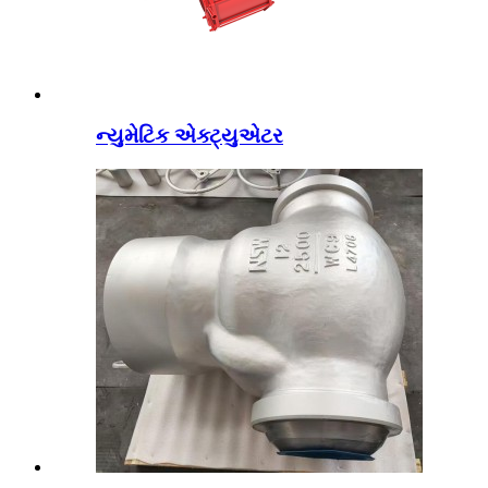
ન્યુમેટિક એક્ટ્યુએટર