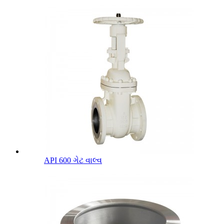
API 600 ગેટ વાલ્વ