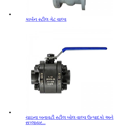
કાર્બન સ્ટીલ ગેટ વાલ્વ
ચાઇના બનાવટી સ્ટીલ બોલ વાલ્વ ઉત્પાદકો અને
સપ્લાયર...