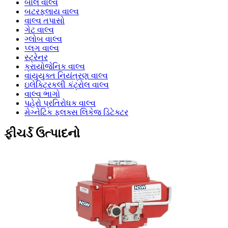
બોલ વાલ્વ
બટરફ્લાય વાલ્વ
વાલ્વ તપાસો
ગેટ વાલ્વ
ગ્લોબ વાલ્વ
પ્લગ વાલ્વ
સ્ટ્રેનર
ક્રાયોજેનિક વાલ્વ
વાયુયુક્ત નિયંત્રણ વાલ્વ
ઇલેક્ટ્રિકલી કંટ્રોલ વાલ્વ
વાલ્વ ભાગો
પહેરો પ્રતિરોધક વાલ્વ
મેગ્નેટિક ફ્લક્સ લિકેજ ડિટેક્ટર
ફીચર્ડ ઉત્પાદનો