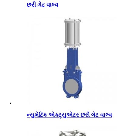
છરી ગેટ વાલ્વ
ન્યુમેટિક એક્ટ્યુએટર છરી ગેટ વાલ્વ