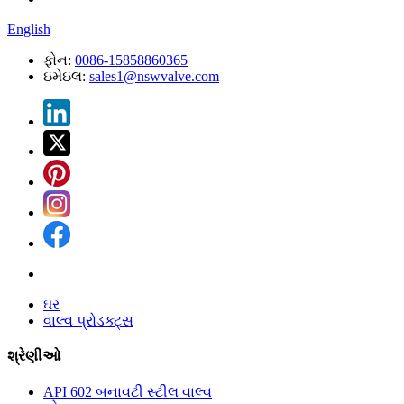
English
ફોન:
0086-15858860365
ઇમેઇલ:
sales1@nswvalve.com
ઘર
વાલ્વ પ્રોડક્ટ્સ
શ્રેણીઓ
API 602 બનાવટી સ્ટીલ વાલ્વ