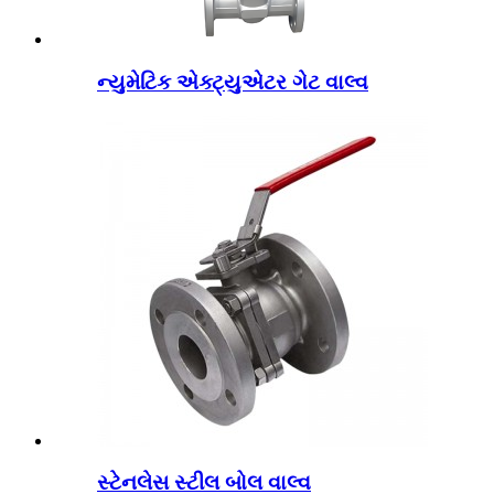
ન્યુમેટિક એક્ટ્યુએટર ગેટ વાલ્વ
સ્ટેનલેસ સ્ટીલ બોલ વાલ્વ