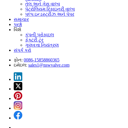
તેલ અને ગેસ વાલ્વ
પેટ્રોલિયમ રિફાઇનરી વાલ્વ
પલ્પ ઇન્ડસ્ટ્રીઝ અને પેપર
સમાચાર
પ્રશ્નો
વિશે
કંપની પ્રોફાઇલ
ફેક્ટરી ટૂર
ગુણવત્તા નિયંત્રણ
સંપર્ક કરો
ફોન:
0086-15858860365
ઇમેઇલ:
sales1@nswvalve.com