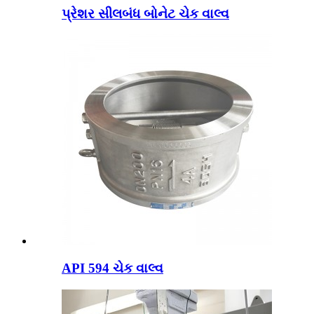
પ્રેશર સીલબંધ બોનેટ ચેક વાલ્વ
API 594 ચેક વાલ્વ