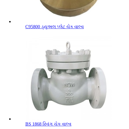
C95800 ડ્યુઅલ પ્લેટ ચેક વાલ્વ
BS 1868 સ્વિંગ ચેક વાલ્વ