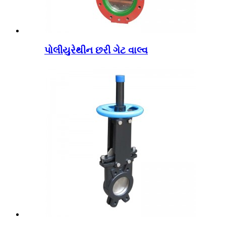
પોલીયુરેથીન છરી ગેટ વાલ્વ