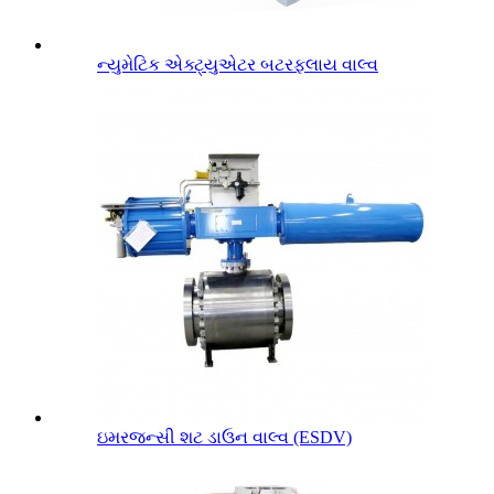
ન્યુમેટિક એક્ટ્યુએટર બટરફ્લાય વાલ્વ
ઇમરજન્સી શટ ડાઉન વાલ્વ (ESDV)