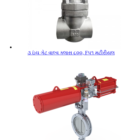
૩ ઇંચ ગેટ વાલ્વ ક્લાસ ૮૦૦, F૫૧ મટીરીયલ