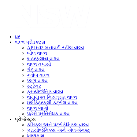
ઘર
વાલ્વ પ્રોડક્ટ્સ
API 602 બનાવટી સ્ટીલ વાલ્વ
બોલ વાલ્વ
બટરફ્લાય વાલ્વ
વાલ્વ તપાસો
ગેટ વાલ્વ
ગ્લોબ વાલ્વ
પ્લગ વાલ્વ
સ્ટ્રેનર
ક્રાયોજેનિક વાલ્વ
વાયુયુક્ત નિયંત્રણ વાલ્વ
ઇલેક્ટ્રિકલી કંટ્રોલ વાલ્વ
વાલ્વ ભાગો
પહેરો પ્રતિરોધક વાલ્વ
પ્રોજેક્ટ્સ
કેમિકલ અને પેટ્રોકેમિકલ વાલ્વ
ક્રાયોજેનિક્સ અને એલએનજી
ખાણકામ