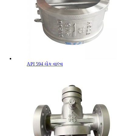
API 594 ચેક વાલ્વ