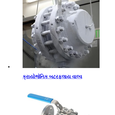
ક્રાયોજેનિક બટરફ્લાય વાલ્વ