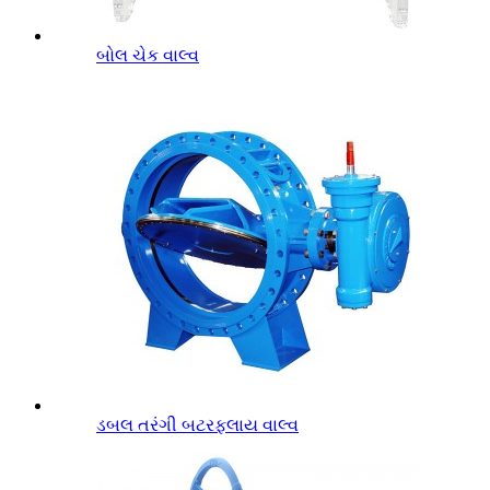
બોલ ચેક વાલ્વ
ડબલ તરંગી બટરફ્લાય વાલ્વ