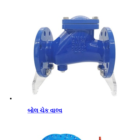
બોલ ચેક વાલ્વ