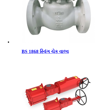
BS 1868 સ્વિંગ ચેક વાલ્વ