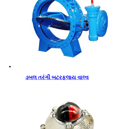
ડબલ તરંગી બટરફ્લાય વાલ્વ