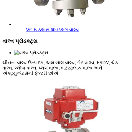
WCB ક્લાસ 600 પ્લગ વાલ્વ
વાલ્વ પ્રોડક્ટ્સ
ચીનના વાલ્વ ઉત્પાદક, અમે બોલ વાલ્વ, ગેટ વાલ્વ, ESDV, ચેક
વાલ્વ, ગ્લોબ વાલ્વ, પ્લગ વાલ્વ, બટરફ્લાય વાલ્વ અને
એક્ટ્યુએટર્સની ફેક્ટરી છીએ.