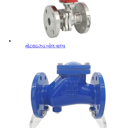
મોટરાઇઝ્ડ બોલ વાલ્વ