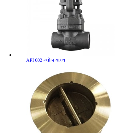
API 602 ગ્લોબ વાલ્વ